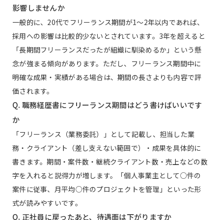
影響しませんか
一般的に、20代でフリーランス期間が1〜2年以内であれば、
採用への影響は比較的少ないとされています。3年を超えると
「長期間フリーランスだったが組織に馴染めるか」という懸
念が強まる傾向があります。ただし、フリーランス期間中に
明確な成果・実績がある場合は、期間の長さよりも内容で評
価されます。
Q. 職務経歴書にフリーランス期間はどう書けばいいです
か
「フリーランス（業務委託）」として記載し、担当した業
務・クライアント（差し支えない範囲で）・成果を具体的に
書きます。期間・案件数・継続クライアント数・売上などの数
字を入れると説得力が増します。「個人事業主として○件の
案件に従事、月平均○件のプロジェクトを管理」といった形
式が読みやすいです。
Q. 正社員に戻ったあと、待遇面は下がりますか