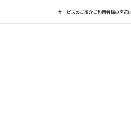
サービスのご紹介
ご利用者様の声
選
職は気まずい？上司への伝え方と職場での乗り越