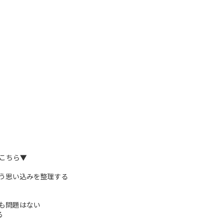
こちら▼
う思い込みを整理する
も問題はない
る