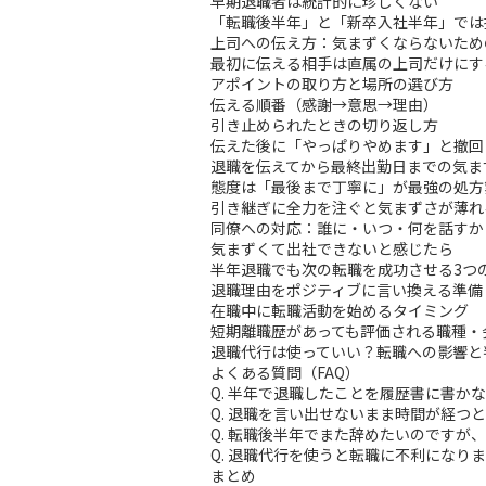
早期退職者は統計的に珍しくない
「転職後半年」と「新卒入社半年」では
上司への伝え方：気まずくならないため
最初に伝える相手は直属の上司だけにす
アポイントの取り方と場所の選び方
伝える順番（感謝→意思→理由）
引き止められたときの切り返し方
伝えた後に「やっぱりやめます」と撤回
退職を伝えてから最終出勤日までの気ま
態度は「最後まで丁寧に」が最強の処方
引き継ぎに全力を注ぐと気まずさが薄れ
同僚への対応：誰に・いつ・何を話すか
気まずくて出社できないと感じたら
半年退職でも次の転職を成功させる3つ
退職理由をポジティブに言い換える準備
在職中に転職活動を始めるタイミング
短期離職歴があっても評価される職種・
退職代行は使っていい？転職への影響と
よくある質問（FAQ）
Q. 半年で退職したことを履歴書に書か
Q. 退職を言い出せないまま時間が経つ
Q. 転職後半年でまた辞めたいのですが
Q. 退職代行を使うと転職に不利になり
まとめ