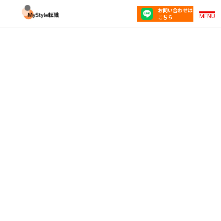
お問い合わせは
MENU
こちら
ISFJ（擁護者型）の強み・弱みとは？仕事での活
かし方を解説