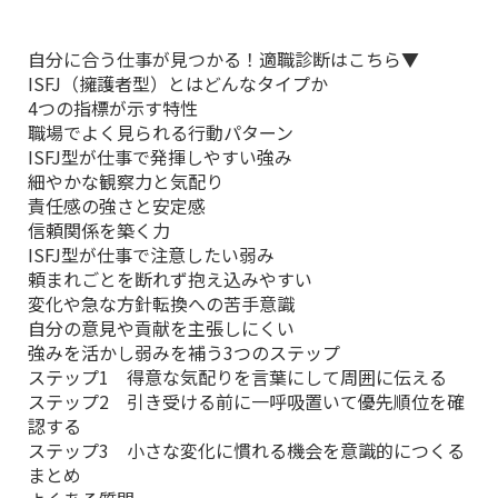
自分に合う仕事が見つかる！適職診断はこちら▼
ISFJ（擁護者型）とはどんなタイプか
4つの指標が示す特性
職場でよく見られる行動パターン
ISFJ型が仕事で発揮しやすい強み
細やかな観察力と気配り
責任感の強さと安定感
信頼関係を築く力
ISFJ型が仕事で注意したい弱み
頼まれごとを断れず抱え込みやすい
変化や急な方針転換への苦手意識
自分の意見や貢献を主張しにくい
強みを活かし弱みを補う3つのステップ
ステップ1 得意な気配りを言葉にして周囲に伝える
ステップ2 引き受ける前に一呼吸置いて優先順位を確
認する
ステップ3 小さな変化に慣れる機会を意識的につくる
まとめ