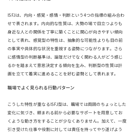
ISFJは、内向・感覚・感情・判断という4つの指標の組み合わ
せで表されます。内向的な性質は、大勢の場で目立つよりも
身近な人との関係を丁寧に築くことに関心が向きやすい傾向
として表れ、感覚型の特性は、抽象的な可能性よりも目の前
の事実や具体的な状況を重視する姿勢につながります。さら
に感情型の判断基準は、論理だけでなく関わる人がどう感じ
るかを踏まえて意思決定する傾向を生み、判断型の性質は計
画を立てて着実に進めることを好む姿勢として表れます。
職場でよく見られる行動パターン
こうした特性が重なるISFJ型は、職場では周囲のちょっとした
変化に気づき、頼まれる前から必要なサポートを用意してお
くような動き方をすることが少なくありません。加えて、一度
引き受けた仕事や役割に対しては責任を持ってやり遂げよう