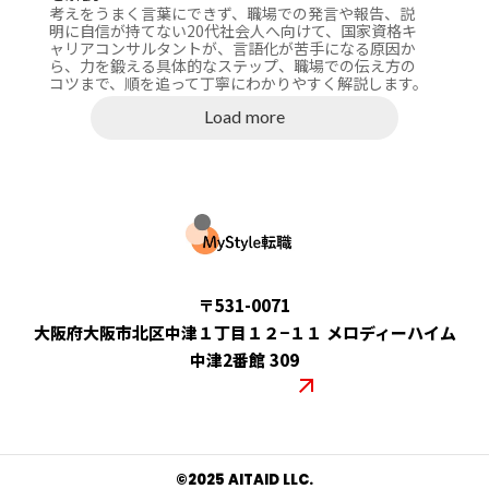
考えをうまく言葉にできず、職場での発言や報告、説
明に自信が持てない20代社会人へ向けて、国家資格キ
ャリアコンサルタントが、言語化が苦手になる原因か
ら、力を鍛える具体的なステップ、職場での伝え方の
コツまで、順を追って丁寧にわかりやすく解説します。
Load more
運営会社：合同会社AITAID
〒531-0071
大阪府大阪市北区中津１丁目１２−１１ メロディーハイム
中津2番館 309
コーポレートサイト
©︎2025 AITAID LLC.