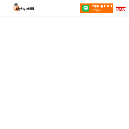
お問い合わせは
MENU
こちら
会社をいつ辞めればいいか迷う20代へ 退職タイミ
ングの判断基準とステップ