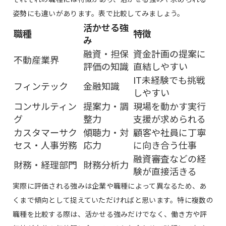
姿勢にも違いがあります。表で比較してみましょう。
活かせる強
職種
特徴
み
融資・担保
資金計画の提案に
不動産業界
評価の知識
直結しやすい
IT未経験でも挑戦
フィンテック
金融知識
しやすい
コンサルティン
提案力・調
現場を動かす実行
グ
整力
支援が求められる
カスタマーサク
傾聴力・対
顧客や社員に丁寧
セス・人事労務
応力
に向き合う仕事
融資審査などの経
財務・経理部門
財務分析力
験が直接活きる
実際に評価される強みは企業や職種によって異なるため、あ
くまで傾向として捉えていただければと思います。特に複数の
職種を比較する際は、活かせる強みだけでなく、働き方や評