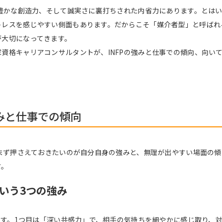
、豊かな創造力、そして誠実さに裏打ちされた内省力にあります。とは
レスを感じやすい側面もあります。だからこそ「媒介者型」と呼ばれる
が大切になってきます。
資格キャリアコンサルタントが、INFPの強みと仕事での傾向、向い
強みと仕事での傾向
、まず押さえておきたいのが自分自身の強みと、無理が出やすい場面の
す。
いう3つの強み
きます。1つ目は「深い共感力」で、相手の気持ちを細やかに感じ取り、