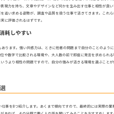
や表現力を持ち、文章やデザインなど何かを生み出す仕事と相性が良い
質を追い求める姿勢が、調査や品質を扱う仕事で活きてきます。これら
着実に評価されるはずです。
消耗しやすい
面もあります。強い共感力は、ときに他者の問題まで自分のことのよう
順位や数字で比較される環境や、大人数の前で即座に発言を求められる
というより相性の問題ですので、自分の強みが活きる環境を選ぶことが
8選
すい仕事を8つ紹介します。あくまで傾向ですので、最終的には実際の
事があれば、その分野で働く人の話を聞いてみることをおすすめします