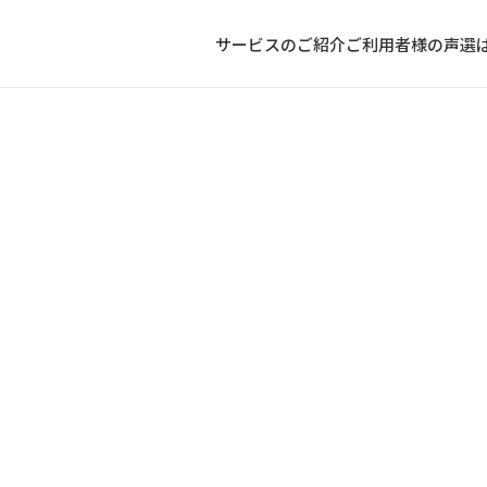
サービスのご紹介
ご利用者様の声
選
FPに向いている仕事8選と強みを活かす職場の選び方