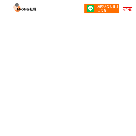
お問い合わせは
MENU
こちら
業界研究・企業研究のやり方｜転職初心者の20代
が使えるツール6選と手順