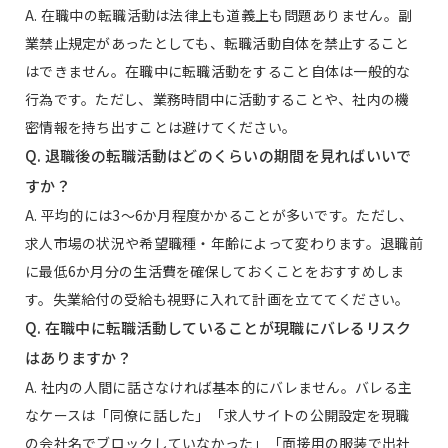
A. 在職中の転職活動は法律上も道義上も問題ありません。副
業禁止規定があったとしても、転職活動自体を禁止すること
はできません。在職中に転職活動をすること自体は一般的な
行為です。ただし、業務時間中に活動することや、社内の機
密情報を持ち出すことは避けてください。
Q. 退職後の転職活動はどのくらいの期間を見ればいいで
すか？
A. 平均的には3〜6か月程度かかることが多いです。ただし、
求人市場の状況や希望職種・年齢によって変わります。退職前
に最低6か月分の生活費を確保しておくことをおすすめしま
す。失業給付の受給も視野に入れて計画を立ててください。
Q. 在職中に転職活動していることが現職にバレるリスク
はありますか？
A. 社内の人間に話さなければ基本的にバレません。バレる主
なケースは「同僚に話した」「求人サイトの公開設定を現職
の会社名でブロックしていなかった」「面接用の服装で出社