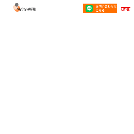
お問い合わせは
MENU
こちら
転職活動は在職中と退職後どっちがいい？メリッ
ト・デメリットを比較