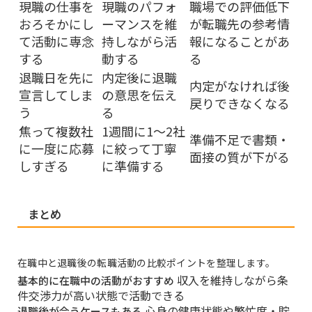
現職の仕事を
現職のパフォ
職場での評価低下
おろそかにし
ーマンスを維
が転職先の参考情
て活動に専念
持しながら活
報になることがあ
する
動する
る
退職日を先に
内定後に退職
内定がなければ後
宣言してしま
の意思を伝え
戻りできなくなる
う
る
焦って複数社
1週間に1〜2社
準備不足で書類・
に一度に応募
に絞って丁寧
面接の質が下がる
しすぎる
に準備する
まとめ
在職中と退職後の転職活動の比較ポイントを整理します。
収入を維持しながら条
基本的に在職中の活動がおすすめ
件交渉力が高い状態で活動できる
心身の健康状態や繁忙度・貯
退職後が合うケースもある