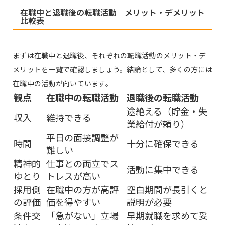
在職中と退職後の転職活動｜メリット・デメリット
比較表
まずは在職中と退職後、それぞれの転職活動のメリット・デ
メリットを一覧で確認しましょう。結論として、多くの方には
在職中の活動が向いています。
観点
在職中の転職活動
退職後の転職活動
途絶える（貯金・失
収入
維持できる
業給付が頼り）
平日の面接調整が
時間
十分に確保できる
難しい
精神的
仕事との両立でス
活動に集中できる
ゆとり
トレスが高い
採用側
在職中の方が高評
空白期間が長引くと
の評価
価を得やすい
説明が必要
条件交
「急がない」立場
早期就職を求めて妥