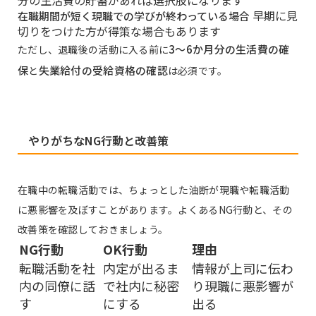
早期に見
在職期間が短く現職での学びが終わっている場合
切りをつけた方が得策な場合もあります
3〜6か月分の生活費の確
ただし、退職後の活動に入る前に
保
失業給付の受給資格の確認
と
は必須です。
やりがちなNG行動と改善策
在職中の転職活動では、ちょっとした油断が現職や転職活動
に悪影響を及ぼすことがあります。よくあるNG行動と、その
改善策を確認しておきましょう。
NG行動
OK行動
理由
転職活動を社
内定が出るま
情報が上司に伝わ
内の同僚に話
で社内に秘密
り現職に悪影響が
す
にする
出る