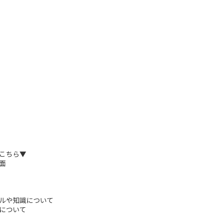
こちら▼
面
キルや知識について
スについて