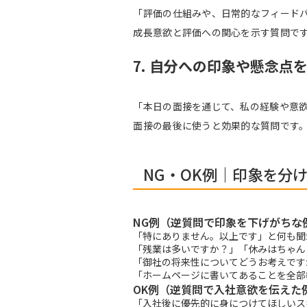
「評価の仕組みや、日常的なフィード
成長意欲と評価への関心を示す質問で
7. 自分への印象や懸念点
「本日の面接を通じて、私の経験や意
面接の最後に使うと効果的な質問です
NG・OK例｜印象を分
NG例（逆質問で印象を下げがちな
「特にありません。以上です」と何も聞
「残業は多いですか？」「休みはちゃん
「御社の将来性についてどうお考えです
「ホームページに書いてあることを全部
OK例（逆質問で入社意欲を伝えた
「入社後に優先的に身につけてほしいス