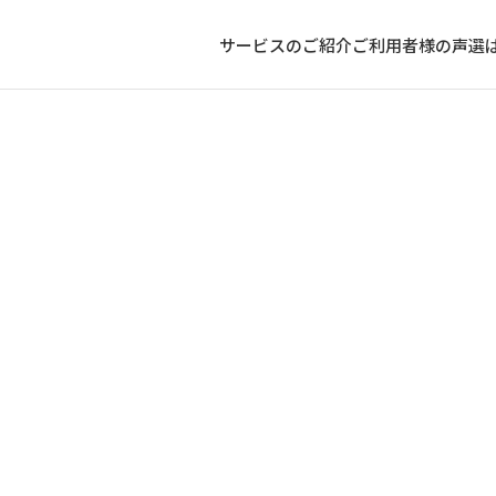
サービスのご紹介
ご利用者様の声
選
の逆質問で「何もない」はNG｜20代未経験転職