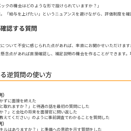
バックの機会はどのような形で設けられていますか？」
す。「給与を上げたい」というニュアンスを避けながら、評価制度を確
を確認する質問
欲について不安に感じられた点があれば、率直にお聞かせいただけます
。懸念点があれば直接確認し、補足説明の機会を作ることができます。
ける逆質問の使い方
例）
かずに面接を終えた
と取れますか？」と待遇の話を最初の質問にした
か？」と会社の将来を面接官に問い返した
教えてください」のように事前調査でわかることを質問した
例）
キルはありますか？」と準備への意欲を示す質問をした