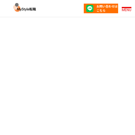
お問い合わせは
MENU
こちら
転職後に 「辞めなければよかった」と感じたら？
冷静に判断するステップと再転職の考え方