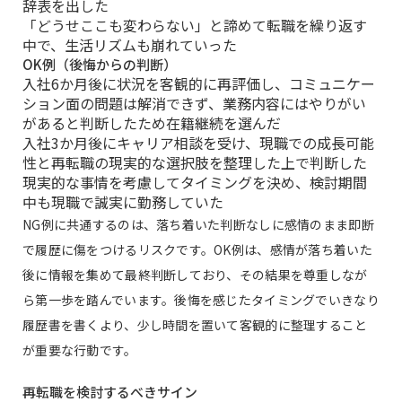
辞表を出した
「どうせここも変わらない」と諦めて転職を繰り返す
中で、生活リズムも崩れていった
OK例（後悔からの判断）
入社6か月後に状況を客観的に再評価し、コミュニケー
ション面の問題は解消できず、業務内容にはやりがい
があると判断したため在籍継続を選んだ
入社3か月後にキャリア相談を受け、現職での成長可能
性と再転職の現実的な選択肢を整理した上で判断した
現実的な事情を考慮してタイミングを決め、検討期間
中も現職で誠実に勤務していた
NG例に共通するのは、落ち着いた判断なしに感情のまま即断
で履歴に傷をつけるリスクです。OK例は、感情が落ち着いた
後に情報を集めて最終判断しており、その結果を尊重しなが
ら第一歩を踏んでいます。後悔を感じたタイミングでいきなり
履歴書を書くより、少し時間を置いて客観的に整理すること
が重要な行動です。
再転職を検討するべきサイン