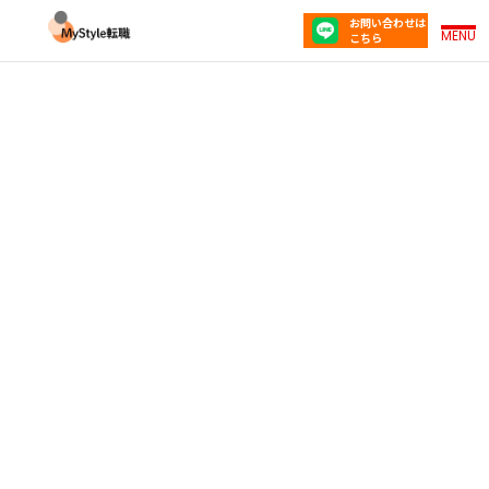
お問い合わせは
MENU
こちら
地方から上京して転職は難しい？| 仕事の探し方
や必要な準備を解説