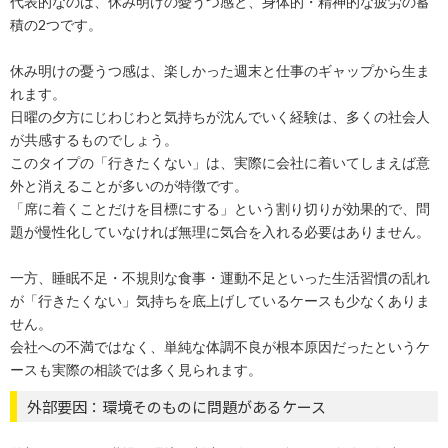
代表的なのは、休み明けの憂うつ感と、身体的・精神的な疲労の蓄
積の2つです。
休み明けの憂うつ感は、楽しかった週末と仕事のギャップから生ま
れます。
日曜の夕方にじわじわと気持ちが沈んでいく経験は、多くの社会人
が共感するものでしょう。
このタイプの「行きたくない」は、実際に会社に着いてしまえば意
外と消えることが多いのが特徴です。
「席に着くことだけを目標にする」という割り切りが効果的で、問
題が慢性化していなければ無理に気合を入れる必要はありません。
一方、睡眠不足・不規則な食事・運動不足といった生活習慣の乱れ
が「行きたくない」気持ちを底上げしているケースも少なくありま
せん。
会社への不満ではなく、単純な体調不良が根本原因だったというケ
ースも実際の相談では多く見られます。
外部要因：環境そのものに問題があるケース