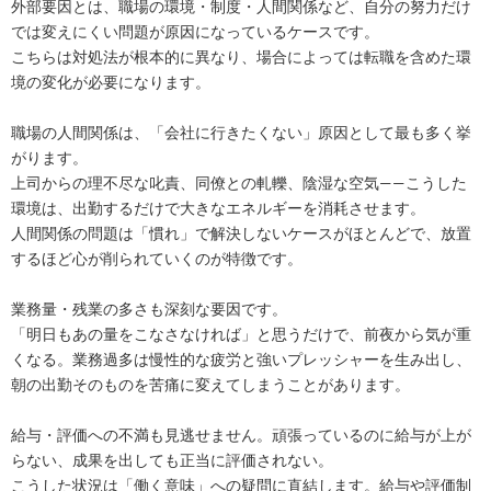
外部要因とは、職場の環境・制度・人間関係など、自分の努力だけ
では変えにくい問題が原因になっているケースです。
こちらは対処法が根本的に異なり、場合によっては転職を含めた環
境の変化が必要になります。
職場の人間関係は、「会社に行きたくない」原因として最も多く挙
がります。
上司からの理不尽な叱責、同僚との軋轢、陰湿な空気——こうした
環境は、出勤するだけで大きなエネルギーを消耗させます。
人間関係の問題は「慣れ」で解決しないケースがほとんどで、放置
するほど心が削られていくのが特徴です。
業務量・残業の多さも深刻な要因です。
「明日もあの量をこなさなければ」と思うだけで、前夜から気が重
くなる。業務過多は慢性的な疲労と強いプレッシャーを生み出し、
朝の出勤そのものを苦痛に変えてしまうことがあります。
給与・評価への不満も見逃せません。頑張っているのに給与が上が
らない、成果を出しても正当に評価されない。
こうした状況は「働く意味」への疑問に直結します。給与や評価制