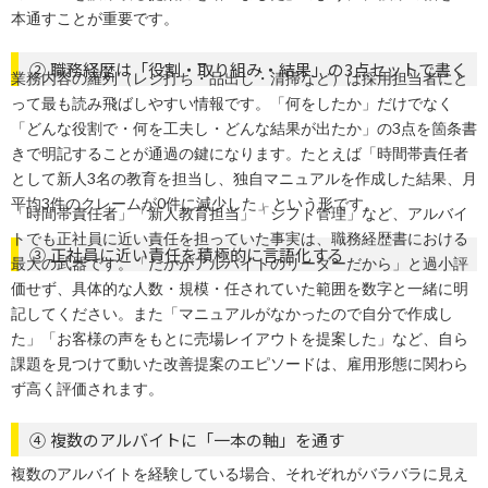
本通すことが重要です。
② 職務経歴は「役割・取り組み・結果」の3点セットで書く
業務内容の羅列（レジ打ち・品出し・清掃など）は採用担当者にと
って最も読み飛ばしやすい情報です。「何をしたか」だけでなく
「どんな役割で・何を工夫し・どんな結果が出たか」の3点を箇条書
きで明記することが通過の鍵になります。たとえば「時間帯責任者
として新人3名の教育を担当し、独自マニュアルを作成した結果、月
平均3件のクレームが0件に減少した」という形です。
「時間帯責任者」「新人教育担当」「シフト管理」など、アルバイ
トでも正社員に近い責任を担っていた事実は、職務経歴書における
③ 正社員に近い責任を積極的に言語化する
最大の武器です。「たかがアルバイトのリーダーだから」と過小評
価せず、具体的な人数・規模・任されていた範囲を数字と一緒に明
記してください。また「マニュアルがなかったので自分で作成し
た」「お客様の声をもとに売場レイアウトを提案した」など、自ら
課題を見つけて動いた改善提案のエピソードは、雇用形態に関わら
ず高く評価されます。
④ 複数のアルバイトに「一本の軸」を通す
複数のアルバイトを経験している場合、それぞれがバラバラに見え