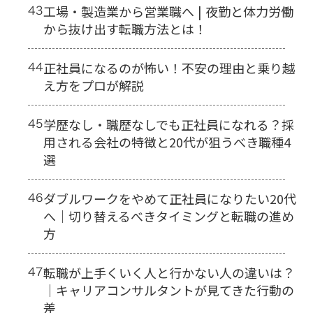
43
工場・製造業から営業職へ | 夜勤と体力労働
から抜け出す転職方法とは！
44
正社員になるのが怖い！不安の理由と乗り越
え方をプロが解説
45
学歴なし・職歴なしでも正社員になれる？採
用される会社の特徴と20代が狙うべき職種4
選
46
ダブルワークをやめて正社員になりたい20代
へ｜切り替えるべきタイミングと転職の進め
方
47
転職が上手くいく人と行かない人の違いは？
｜キャリアコンサルタントが見てきた行動の
差