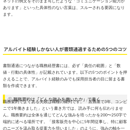
ネットの例文をそのまま写したような「コミュニケーション能力が
あります」といった具体性のない言葉は、スルーされる要因になり
ます。
アルバイト経験しかない人が書類通過するための5つのコツ
書類通過につながる職務経歴書には、必ず「責任の範囲」と「数
値・行動の具体性」が記載されています。以下の5つのポイントを押
さえることで、アルバイト経験のみでも採用担当者の目に留まる書
類を作成できます。
① 職務要約は「どんな強みを磨いたか」で書く
職務要約でよくある失敗は職種の羅列です。「居酒屋で3年、コンビ
ニで1年働きました」という書き方では、読み手に何も伝わりませ
ん。職務要約は全体を通じてどんな強みを培ったかを200〜250字で
端的に述べる場所です。「接客販売を中心に5年間従事し、特に顧客
のニーズを汲み取る提案力を培いました」のように、強みの軸を一